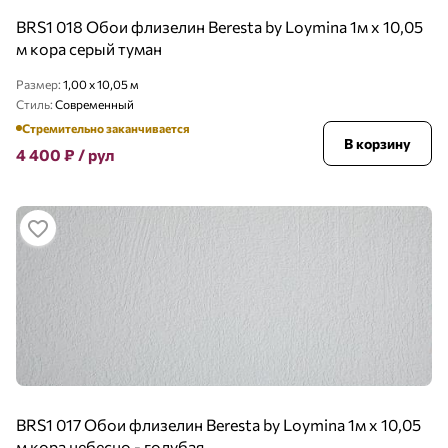
BRS1 018 Обои флизелин Beresta by Loymina 1м х 10,05
м кора серый туман
Размер:
1,00 x 10,05 м
Стиль:
Современный
Стремительно заканчивается
В корзину
4 400
₽
/ рул
BRS1 017 Обои флизелин Beresta by Loymina 1м х 10,05
м кора небесно - голубая