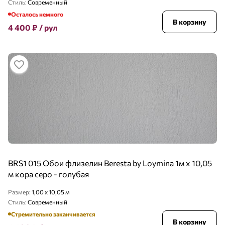
Стиль:
Современный
Осталось немного
В корзину
4 400
₽
/ рул
BRS1 015 Обои флизелин Beresta by Loymina 1м х 10,05
м кора серо - голубая
Размер:
1,00 x 10,05 м
Стиль:
Современный
Стремительно заканчивается
В корзину