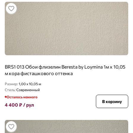
BRS1 013 Обои флизелин Beresta by Loymina 1м х 10,05
м кора фисташкового оттенка
Размер:
1,00 x 10,05 м
Стиль:
Современный
Осталось немного
В корзину
4 400
₽
/ рул