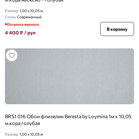
Размер:
1,00 x 10,05 м
Стиль:
Современный
Осталось немного
В корзину
4 400
₽
/ рул
BRS1 016 Обои флизелин Beresta by Loymina 1м х 10,05
м кора голубая
Размер:
1,00 x 10,05 м