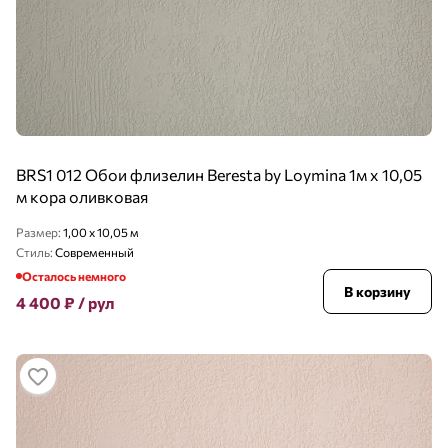
BRS1 012 Обои флизелин Beresta by Loymina 1м х 10,05
м кора оливковая
Размер:
1,00 x 10,05 м
Стиль:
Современный
Осталось немного
В корзину
4 400
₽
/ рул