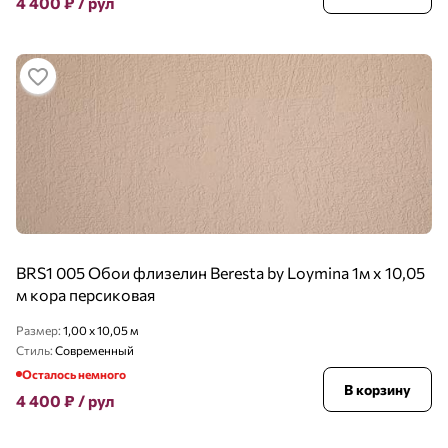
4 400
₽
/ рул
BRS1 005 Обои флизелин Beresta by Loymina 1м х 10,05
м кора персиковая
Размер:
1,00 x 10,05 м
Стиль:
Современный
Осталось немного
В корзину
4 400
₽
/ рул