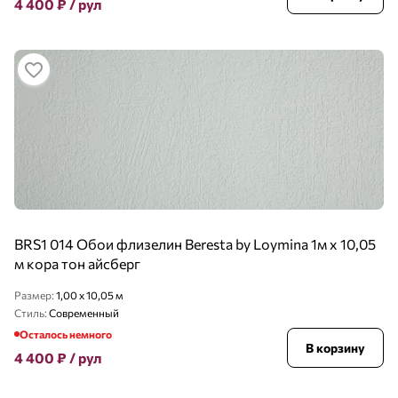
4 400
₽
/ рул
BRS1 014 Обои флизелин Beresta by Loymina 1м х 10,05
м кора тон айсберг
Размер:
1,00 x 10,05 м
Стиль:
Современный
Осталось немного
В корзину
4 400
₽
/ рул