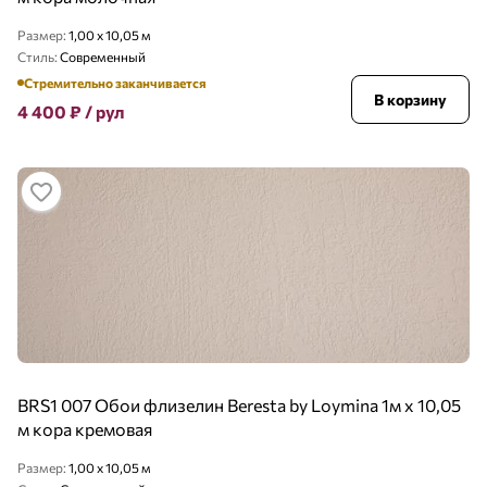
Размер:
1,00 x 10,05 м
Стиль:
Современный
Стремительно заканчивается
В корзину
4 400
₽
/ рул
BRS1 007 Обои флизелин Beresta by Loymina 1м х 10,05
м кора кремовая
Размер:
1,00 x 10,05 м