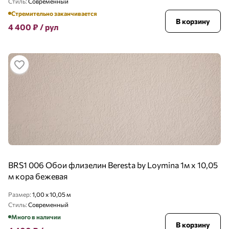
Стиль:
Современный
Стремительно заканчивается
В корзину
4 400
₽
/ рул
BRS1 006 Обои флизелин Beresta by Loymina 1м х 10,05
м кора бежевая
Размер:
1,00 x 10,05 м
Стиль:
Современный
Много в наличии
В корзину