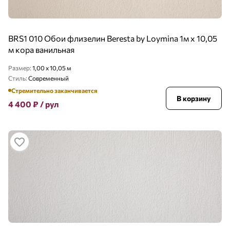
BRS1 010 Обои флизелин Beresta by Loymina 1м х 10,05
м кора ванильная
Размер:
1,00 x 10,05 м
Стиль:
Современный
Стремительно заканчивается
В корзину
4 400
₽
/ рул