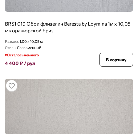
BRS1 019 Обои флизелин Beresta by Loymina 1м х 10,05
м кора морской бриз
Размер:
1,00 x 10,05 м
Стиль:
Современный
Осталось немного
В корзину
4 400
₽
/ рул