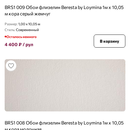
BRS1 009 Обои флизелин Beresta by Loymina 1м х 10,05
м кора серый жемчуг
Размер:
1,00 x 10,05 м
Стиль:
Современный
Осталось немного
В корзину
4 400
₽
/ рул
BRS1 008 Обои флизелин Beresta by Loymina 1м х 10,05
м кора молочная