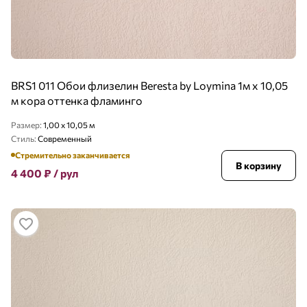
BRS1 011 Обои флизелин Beresta by Loymina 1м х 10,05
м кора оттенка фламинго
Размер:
1,00 x 10,05 м
Стиль:
Современный
Стремительно заканчивается
В корзину
4 400
₽
/ рул