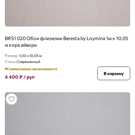
BRS1 020 Обои флизелин Beresta by Loymina 1м х 10,05
м кора айвори
Размер:
1,00 x 10,05 м
Стиль:
Современный
Стремительно заканчивается
В корзину
4 400
₽
/ рул