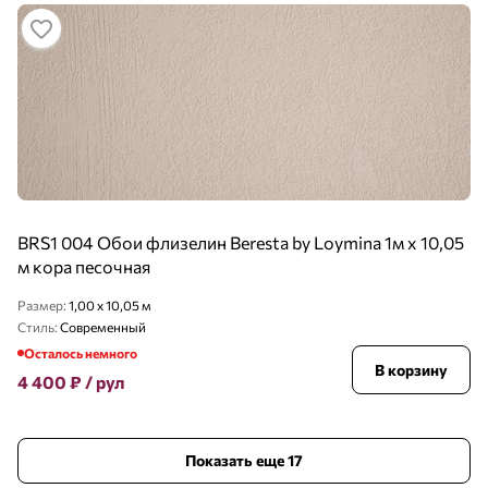
BRS1 004 Обои флизелин Beresta by Loymina 1м х 10,05
м кора песочная
Размер:
1,00 x 10,05 м
Стиль:
Современный
Осталось немного
В корзину
4 400
₽
/ рул
Показать еще 17