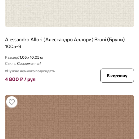
Alessandro Allori (Алессандро Аллори) Bruni (Бруни)
1005-9
Размер:
1,06 x 10,05 м
Стиль:
Современный
Нужно немного подождать
В корзину
4 800
₽
/ рул