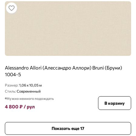
Alessandro Allori (Алессандро Аллори) Bruni (Бруни)
1004-5
Размер:
1,06 x 10,05 м
Стиль:
Современный
Нужно немного подождать
В корзину
4 800
₽
/ рул
Показать еще 17