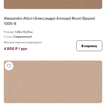
Alessandro Allori (Алессандро Аллори) Bruni (Бруни)
1005-8
Размер:
1,06 x 10,05 м
Стиль:
Современный
Нужно немного подождать
В корзину
4 800
₽
/ рул