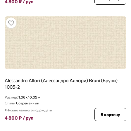
4 800
₽
/ рул
Alessandro Allori (Алессандро Аллори) Bruni (Бруни)
1005-2
Размер:
1,06 x 10,05 м
Стиль:
Современный
Нужно немного подождать
В корзину
4 800
₽
/ рул