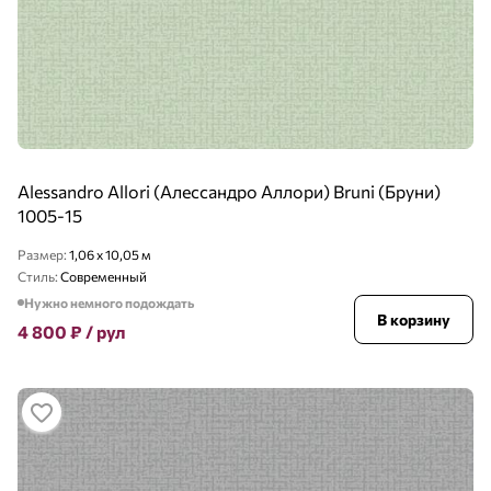
Alessandro Allori (Алессандро Аллори) Bruni (Бруни)
1005-15
Размер:
1,06 x 10,05 м
Стиль:
Современный
Нужно немного подождать
В корзину
4 800
₽
/ рул