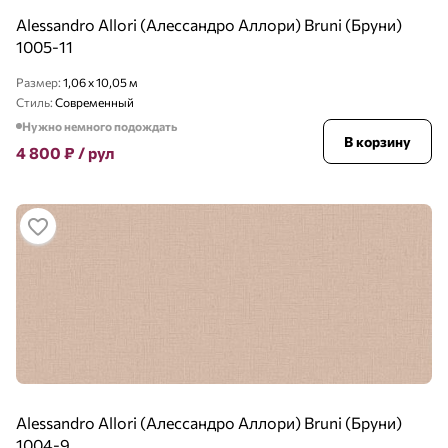
Alessandro Allori (Алессандро Аллори) Bruni (Бруни)
1005-11
Размер:
1,06 x 10,05 м
Стиль:
Современный
Нужно немного подождать
В корзину
4 800
₽
/ рул
Alessandro Allori (Алессандро Аллори) Bruni (Бруни)
1004-9