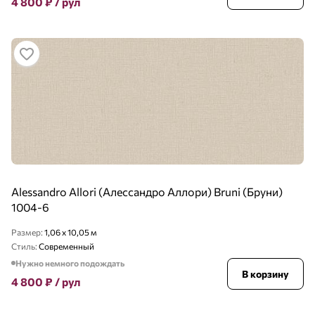
4 800
₽
/ рул
Alessandro Allori (Алессандро Аллори) Bruni (Бруни)
1004-6
Размер:
1,06 x 10,05 м
Стиль:
Современный
Нужно немного подождать
В корзину
4 800
₽
/ рул