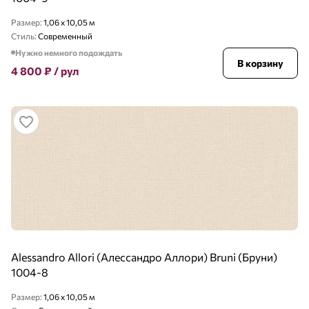
Размер:
1,06 x 10,05 м
Стиль:
Современный
Нужно немного подождать
В корзину
4 800
₽
/ рул
Alessandro Allori (Алессандро Аллори) Bruni (Бруни)
1004-8
Размер:
1,06 x 10,05 м