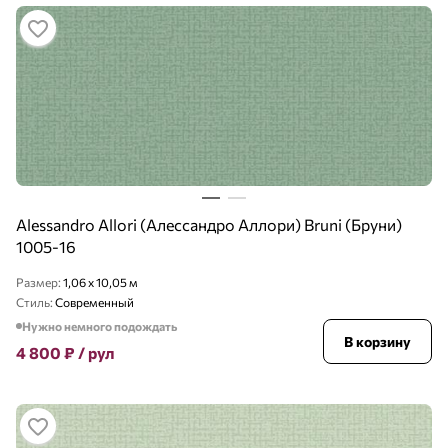
Alessandro Allori (Алессандро Аллори) Bruni (Бруни)
1005-16
Размер:
1,06 x 10,05 м
Стиль:
Современный
Нужно немного подождать
В корзину
4 800
₽
/ рул