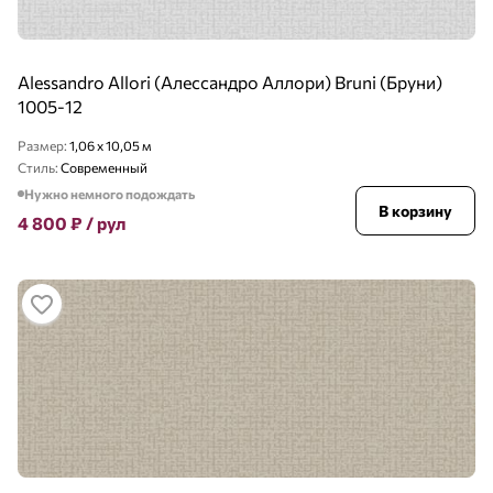
Alessandro Allori (Алессандро Аллори) Bruni (Бруни)
1005-12
Размер:
1,06 x 10,05 м
Стиль:
Современный
Нужно немного подождать
В корзину
4 800
₽
/ рул