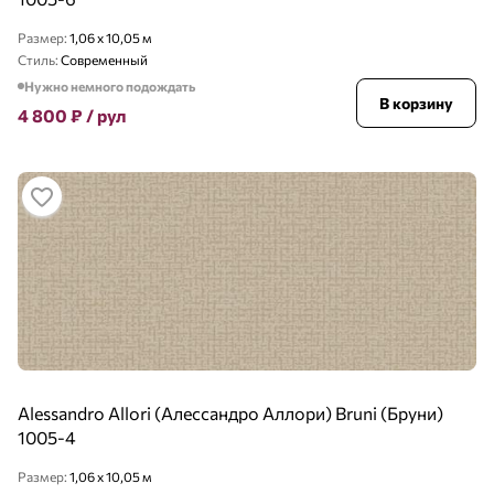
Размер:
1,06 x 10,05 м
Стиль:
Современный
Нужно немного подождать
В корзину
4 800
₽
/ рул
Alessandro Allori (Алессандро Аллори) Bruni (Бруни)
1005-4
Размер:
1,06 x 10,05 м