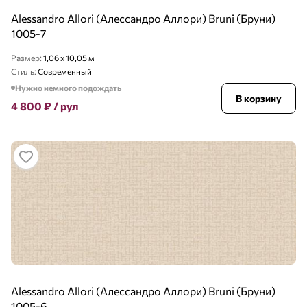
Alessandro Allori (Алессандро Аллори) Bruni (Бруни)
1005-7
Размер:
1,06 x 10,05 м
Стиль:
Современный
Нужно немного подождать
В корзину
4 800
₽
/ рул
Alessandro Allori (Алессандро Аллори) Bruni (Бруни)
1005-6