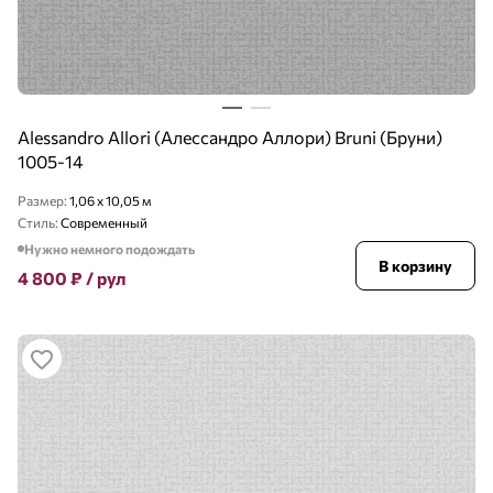
Alessandro Allori (Алессандро Аллори) Bruni (Бруни)
1005-14
Размер:
1,06 x 10,05 м
Стиль:
Современный
Нужно немного подождать
В корзину
4 800
₽
/ рул