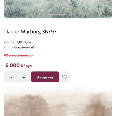
Панно Marburg 36797
Размер:
3,18 х 2,7 м
Стиль:
Современный
Осталось немного
6 000
₽
/ рул
-
+
В корзину