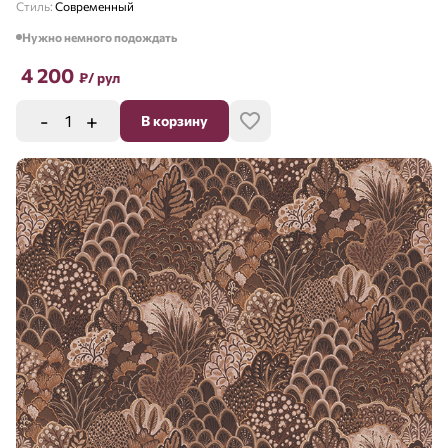
Стиль:
Современный
Нужно немного подождать
4 200
₽
/ рул
-
+
В корзину