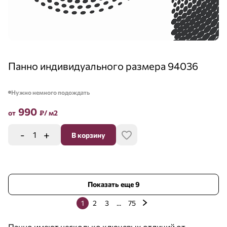
Панно индивидуального размера 94036
Нужно немного подождать
990
от
₽
/ м2
-
+
В корзину
Показать еще 9
1
2
3
...
75
Панно имеют несколько ключевых отличий от