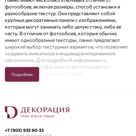
фотообоев, включая размеры, способ установки и
разнообразие текстур. Они представляют собой
крупные декоративные панели с изображениями,
которые могут занимать либо целую стену, либо ее
часть. В отличие от фотообоев, которые обычно
имеют однообразные текстуры, панно предлагают
широкий выбор текстурных вариантов, что позволяет
создавать уникальное и индивидуализированное
оформление. Для подробной информации о
доступных текстурах можно воспользоваться
конструктором в карточке товара.
Подробнее
Другим значительным отличием является материал, из
которого изготавливаются панно. Обычно они
производятся на основе флизелина с виниловым
покрытием, что позволяет легко изменять текстуру
поверхности. Фотообои же могут быть изготовлены
из различных материалов, таких как бумага, ткань или
винил. Кроме того, панно часто имеют более высокое
+7 (903) 935 90-33
разрешение изображений и насыщенные цвета, что
с 10:00 по 19:00 по НСК