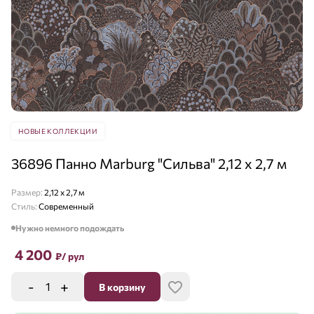
НОВЫЕ КОЛЛЕКЦИИ
36896 Панно Marburg "Сильва" 2,12 х 2,7 м
Размер:
2,12 x 2,7 м
Стиль:
Современный
Нужно немного подождать
4 200
₽
/ рул
-
+
В корзину