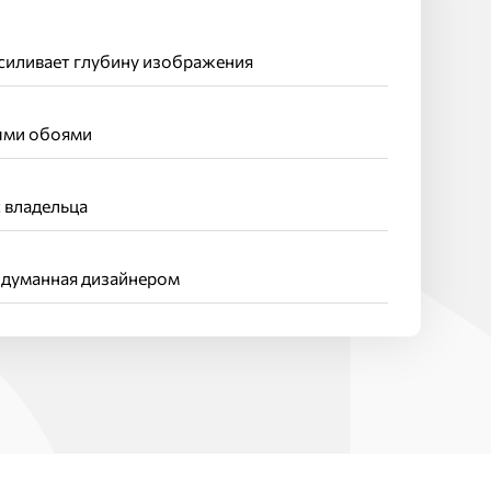
силивает глубину изображения
ыми обоями
 владельца
одуманная дизайнером