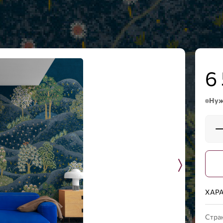
6
Нуж
ХАР
Стран