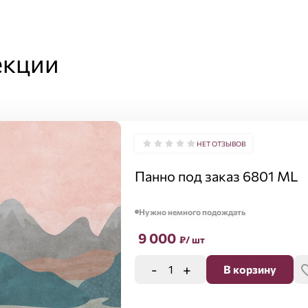
екции
НЕТ ОТЗЫВОВ
Панно под заказ 6801 ML
Нужно немного подождать
9 000
₽
/ шт
-
+
В корзину