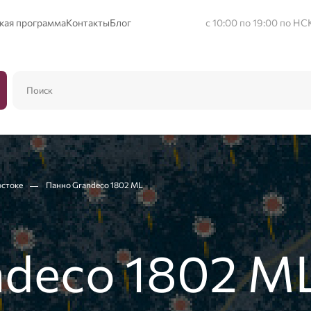
кая программа
Контакты
Блог
с 10:00 по 19:00 по НС
остоке
Панно Grandeco 1802 ML
ndeco 1802 M