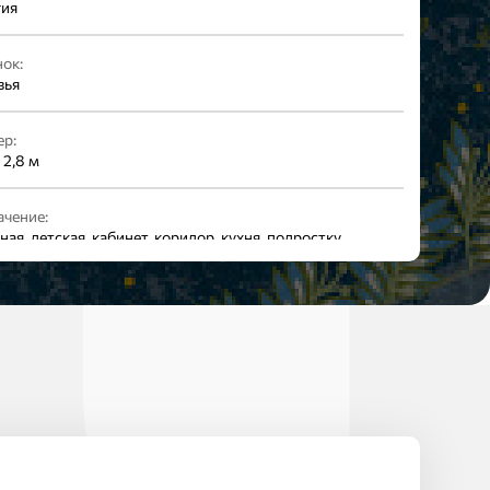
гия
ок:
вья
ер:
 2,8 м
ачение:
ная, детская, кабинет, коридор, кухня, подростку,
жая, спальня, студия, универсальные
орт:
риал:
л на флизелине
:
одный