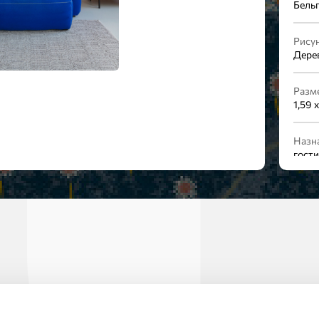
Бель
Рисун
Дере
Разм
1,59 x
Назн
гости
прихо
Рапп
0 см
Мате
вини
Стиль
Прир