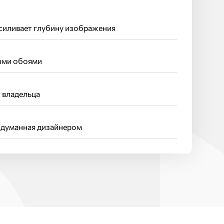
силивает глубину изображения
ыми обоями
 владельца
одуманная дизайнером