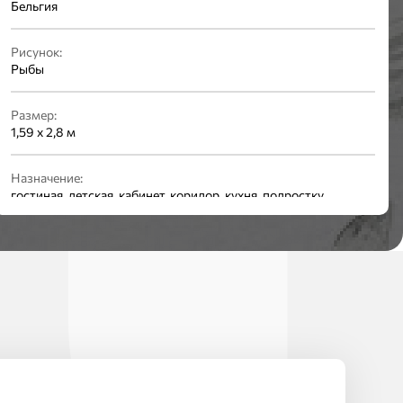
Бельгия
Рисунок:
Рыбы
Размер:
1,59 x 2,8 м
Назначение:
гостиная, детская, кабинет, коридор, кухня, подростку,
прихожая, спальня, универсальные
Раппорт:
0 см
Материал:
винил на флизелине
Стиль:
Детские