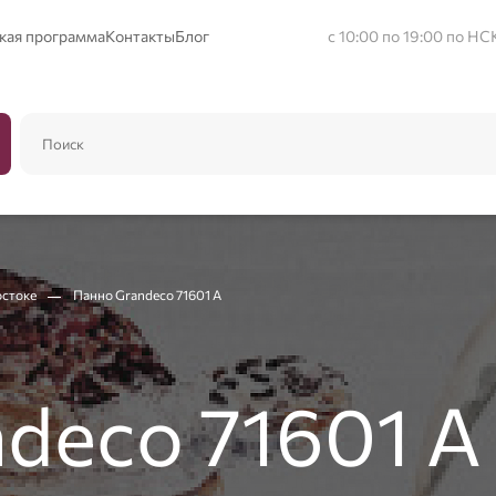
кая программа
Контакты
Блог
с 10:00 по 19:00 по НС
остоке
Панно Grandeco 71601 A
deco 71601 A