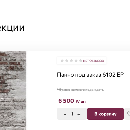
екции
НЕТ ОТЗЫВОВ
Панно под заказ 6102 EP
Нужно немного подождать
6 500
₽
/ шт
-
+
В корзину