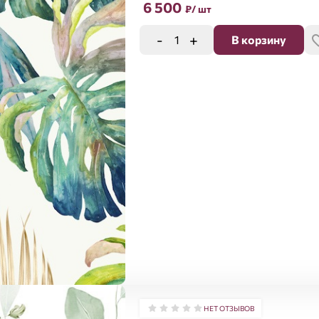
6 500
₽
/ шт
-
+
В корзину
НЕТ ОТЗЫВОВ